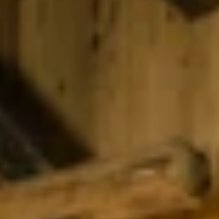
Unterkünfte finden
Ticket- &
Gutscheinshop
+43/5476/6239
Deutsch
info@serfaus-fiss-ladis.at