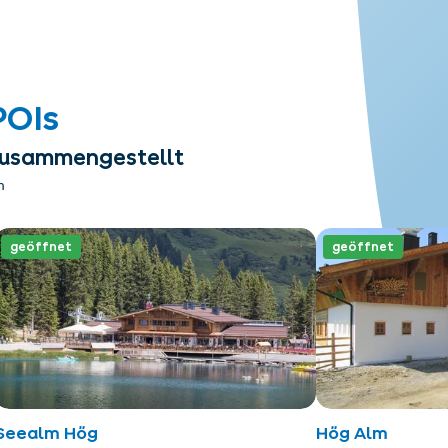
POIs
 zusammengestellt
n
geöffnet
geöffnet
Seealm Hög
Hög Alm