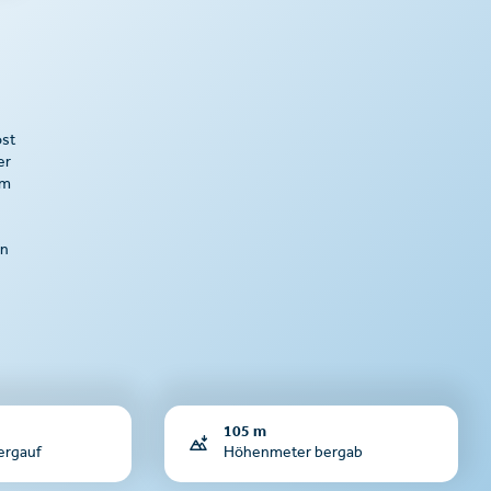
ost
er
um
en
105 m
ergauf
Höhenmeter bergab