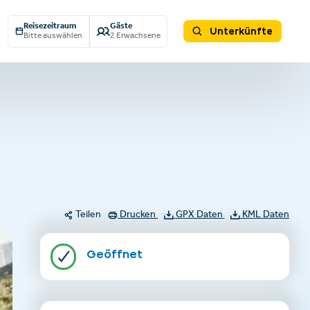
Reisezeitraum
Gäste
Unterkünfte
Bitte auswählen
2 Erwachsene
Teilen
Drucken
GPX Daten
KML Daten
Geöffnet