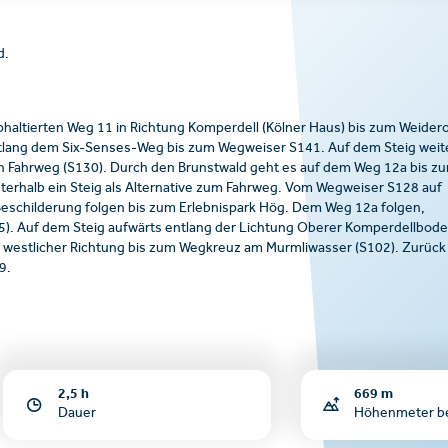
d.
phaltierten Weg 11 in Richtung Komperdell (Kölner Haus) bis zum Weider
entlang dem Six-Senses-Weg bis zum Wegweiser S141. Auf dem Steig weit
en Fahrweg (S130). Durch den Brunstwald geht es auf dem Weg 12a bis z
unterhalb ein Steig als Alternative zum Fahrweg. Vom Wegweiser S128 auf
Beschilderung folgen bis zum Erlebnispark Hög. Dem Weg 12a folgen,
5). Auf dem Steig aufwärts entlang der Lichtung Oberer Komperdellbod
n westlicher Richtung bis zum Wegkreuz am Murmliwasser (S102). Zurück
9.
2,5 h
669 m
Dauer
Höhenmeter b