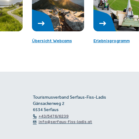
Übersicht Webcams
Erlebnisprogramm
Tourismusverband Serfaus-Fiss-Ladis
Gänsackerweg 2
6534 Serfaus
+43/5476/6239
info@serfaus-fiss-ladis.at