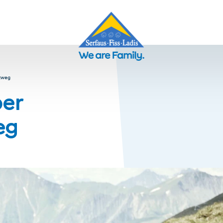
zweg
ber
eg