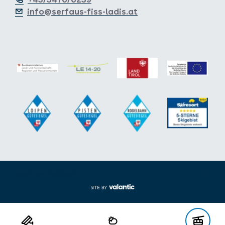
info@serfaus-fiss-ladis.at
Footer aus-/einklappen