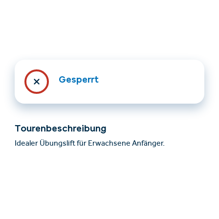
Gesperrt
Unterkünfte finden
Ticket- &
Gutscheinshop
Tourenbeschreibung
Idealer Übungslift für Erwachsene Anfänger.
+43/5476/6239
Deutsch
info@serfaus-fiss-ladis.at