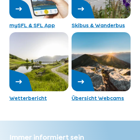
mySFL & SFL App
Skibus & Wanderbus
Wetterbericht
Übersicht Webcams
Immer informiert sein