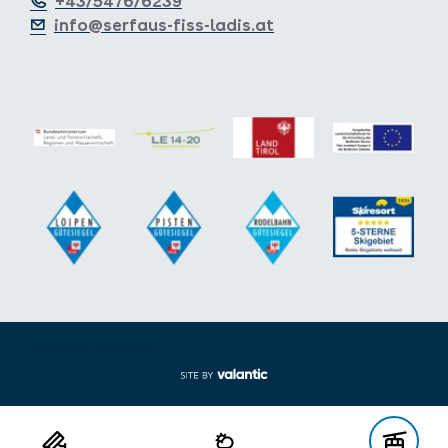
+43/5476/6239
info@serfaus-fiss-ladis.at
Footer aus-/einklappen