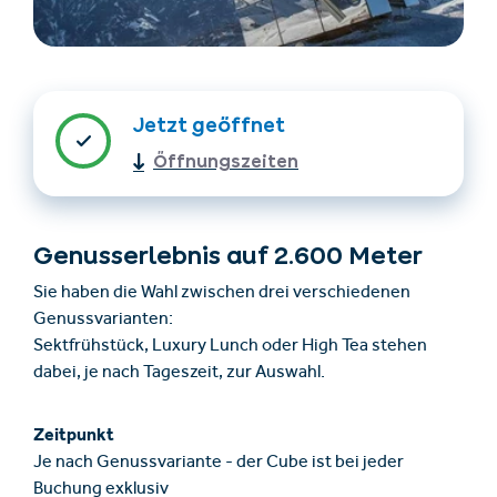
Jetzt geöffnet
Öffnungszeiten
Unterkünfte finden
Ticket- &
Genusserlebnis auf 2.600 Meter
Gutscheinshop
Sie haben die Wahl zwischen drei verschiedenen
Genussvarianten:
Sektfrühstück, Luxury Lunch oder High Tea stehen
+43/5476/6239
Deutsch
dabei, je nach Tageszeit, zur Auswahl.
info@serfaus-fiss-ladis.at
Zeitpunkt
Je nach Genussvariante - der Cube ist bei jeder
Buchung exklusiv