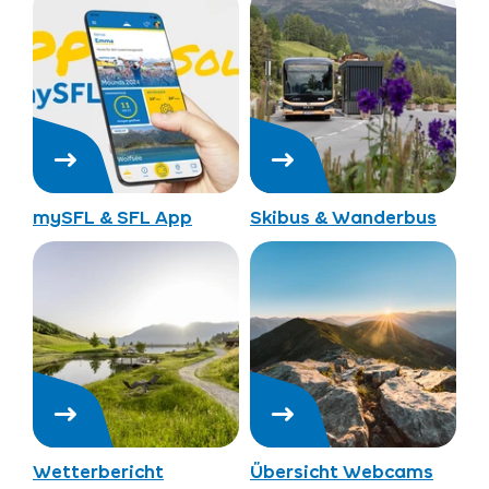
mySFL & SFL App
Skibus & Wanderbus
Wetterbericht
Übersicht Webcams