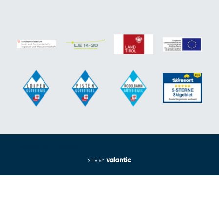
Voettekst uit-/inklappen