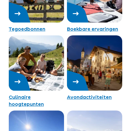
Tegoedbonnen
Boekbare ervaringen
Culinaire
Avondactiviteiten
hoogtepunten