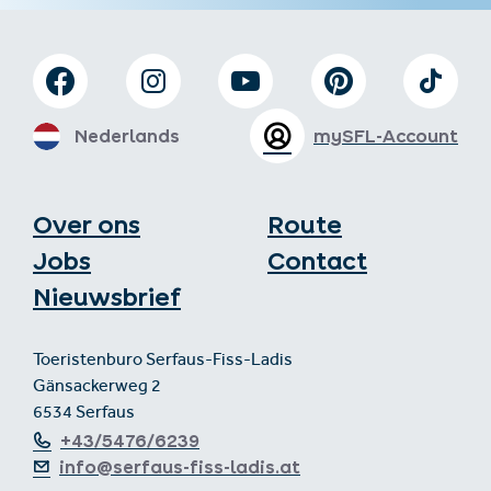
Nederlands
mySFL-Account
Over ons
Route
Jobs
Contact
Nieuwsbrief
Toeristenburo Serfaus-Fiss-Ladis
Gänsackerweg 2
6534 Serfaus
+43/5476/6239
info@serfaus-fiss-ladis.at