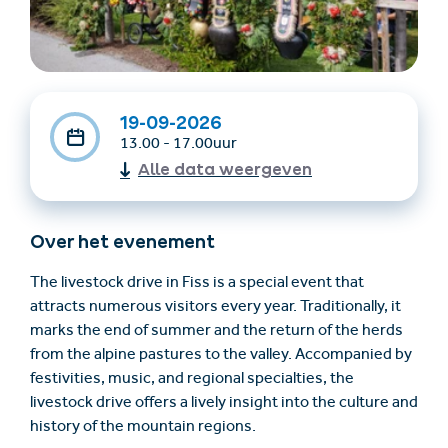
19-09-2026
13.00 - 17.00uur
Alle data weergeven
Accommodatie
Ticket- &
vinden
cadeaushop
Over het evenement
The livestock drive in Fiss is a special event that
attracts numerous visitors every year. Traditionally, it
+43/5476/6239
Nederlands
marks the end of summer and the return of the herds
info@serfaus-fiss-ladis.at
from the alpine pastures to the valley. Accompanied by
festivities, music, and regional specialties, the
livestock drive offers a lively insight into the culture and
history of the mountain regions.