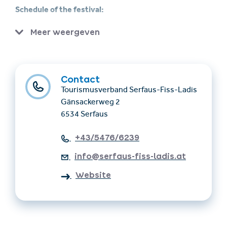
Schedule of the festival:
11.00 am:
Festival begins at the Cultural Center
Meer weergeven
Fiss
1.00 pm:
Start of the procession with cows, music
band, tractors, and horses at the Castle Hotel,
Contact
followed by a joint parade to the Cultural Center
Tourismusverband Serfaus-Fiss-Ladis
Gänsackerweg 2
An experience for the whole family – tradition, music,
6534 Serfaus
and the colorful diversity of the alpine world await you!
+43/5476/6239
info@serfaus-fiss-ladis.at
Website