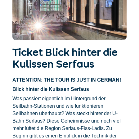
Accommodatie
Ticket- &
vinden
cadeaushop
+43/5476/6239
Nederlands
info@serfaus-fiss-ladis.at