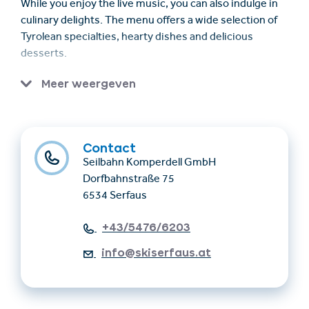
While you enjoy the live music, you can also indulge in
culinary delights. The menu offers a wide selection of
Tyrolean specialties, hearty dishes and delicious
desserts.
The Leithe Wirt is the perfect place to enjoy a Sunday
Meer weergeven
in the mountains. Let yourself be enchanted by the
music, the atmosphere and the view.
Contact
Seilbahn Komperdell GmbH
Dorfbahnstraße 75
6534 Serfaus
+43/5476/6203
info@skiserfaus.at