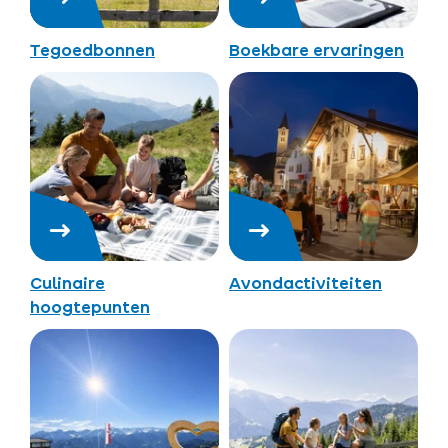
Tegoedbonnen
Boekbare ervaringen
Culinaire
Avondactiviteiten
hoogtepunten