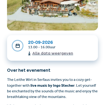
20-09-2026
13.00 - 16.00uur
Accommodatie
Ticket- &
Alle data weergeven
vinden
cadeaushop
Over het evenement
+43/5476/6239
Nederlands
info@serfaus-fiss-ladis.at
The Leithe Wirt in Serfaus invites you to a cozy get-
live music by Ingo Stecher
together with
. Let yourself
be enchanted by the sounds of the music and enjoy the
breathtaking view of the mountains.