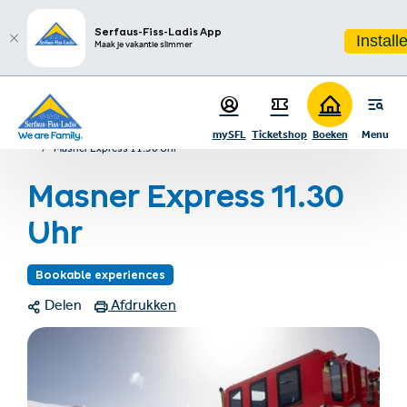
sr.table-of-contents
Infos & Highlights
Ga naar hoofdinhoud
Ga naar inhoudsopgave
Ga naar hoofdnavigatie
Serfaus-Fiss-Ladis App
Install
Maak je vakantie slimmer
Startpagina
Events & belevenissen
mySFL
Ticketshop
Boeken
Menu
Evenementen- & Belevingsprogramma
Masner Express 11.30 Uhr
Masner Express 11.30
Uhr
Bookable experiences
Delen
Afdrukken