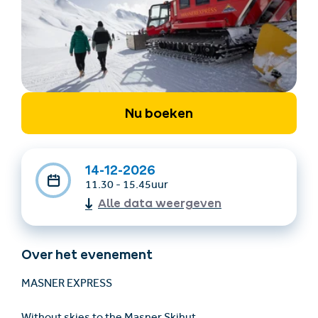
Nu boeken
Accommodatie
Ticket- &
vinden
cadeaushop
14-12-2026
11.30 - 15.45uur
Alle data weergeven
+43/5476/6239
Nederlands
info@serfaus-fiss-ladis.at
Over het evenement
MASNER EXPRESS