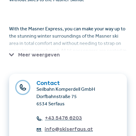
Without skies to the Masner Skihut
With the Masner Express, you can make your way up to
the stunning winter surroundings of the Masner ski
area in total comfort and without needing to strap on
your skis or snowboard. All 16 passengers are seated in
Meer weergeven
the direction of travel, which means that you have an
even better view
across the fantastic winter landscape from seats that
Contact
are more comfortable than ever before. Every Monday,
Seilbahn Komperdell GmbH
Wednesday and Thursday.
Dorfbahnstraße 75
6534 Serfaus
+43 5476 6203
info@skiserfaus.at