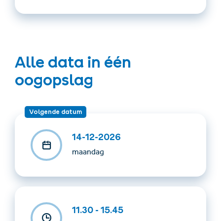
ATTENTION: The tour takes place in every weather
conditions! Please note that a table reservation at the
Monte Mare restaurant is not automatically included
with the Masner Express ride. If you wish to reserve a
table, please call +43 / 5476 / 6203 - 810.
Alle data in één
oogopslag
departure
Volgende datum
11.30 am, top station Lazidbahn
14-12-2026
maandag
11.30 - 15.45