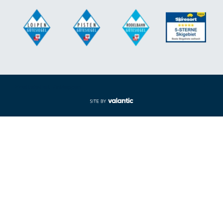
Voettekst uit-/inklappen