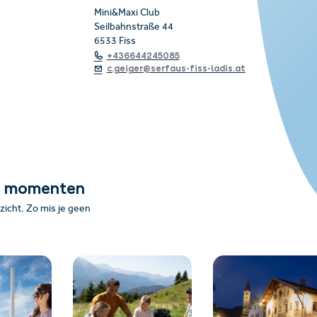
Mini&Maxi Club
Seilbahnstraße 44
6533 Fiss
+436644245085
c.geiger@serfaus-fiss-ladis.at
e momenten
icht. Zo mis je geen