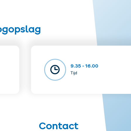
directly across from Sport Schmid Fiss
uper. Summer. Card.
oogopslag
y shoes, rain jacket, lift ticket, and backpack
9.35 - 16.00
Tijd
Contact