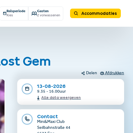
Reisperiode
Gasten
Accommodaties
Kies
2 volwassenen
 Lost Gem
Delen
Afdrukken
13-08-2026
9.35 - 16.00uur
Alle data weergeven
Contact
Mini&Maxi Club
Seilbahnstraße 44