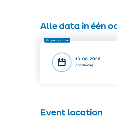
Meeting point & pickup: at the Mini&Maxi Club, 
Participation: only with an SFL guest card or S
Costs: free of Charge
Alle data in één 
To take with you: Food and plenty of drinks, sturd
Volgende datum
13-08-2026
donderdag
Event location