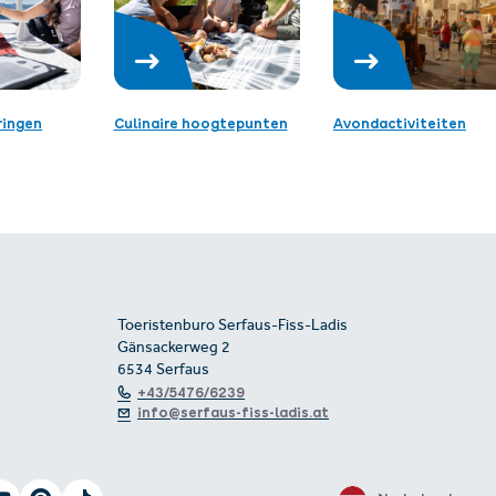
ringen
Culinaire hoogtepunten
Avondactiviteiten
Toeristenburo Serfaus-Fiss-Ladis
Gänsackerweg 2
6534 Serfaus
+43/5476/6239
info@serfaus-fiss-ladis.at