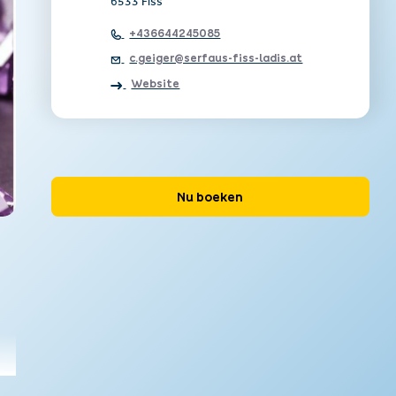
6533 Fiss
+436644245085
c.geiger@serfaus-fiss-ladis.at
Website
Nu boeken