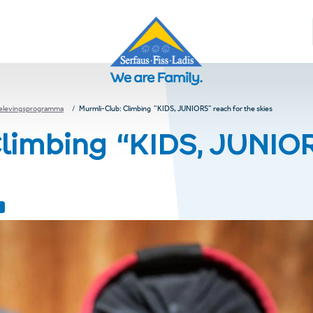
elevingsprogramma
Murmli-Club: Climbing “KIDS, JUNIORS” reach for the skies
limbing “KIDS, JUNIOR
)