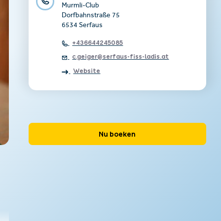
Murmli-Club
Dorfbahnstraße 75
6534 Serfaus
+436644245085
c.geiger@serfaus-fiss-ladis.at
Website
Nu boeken