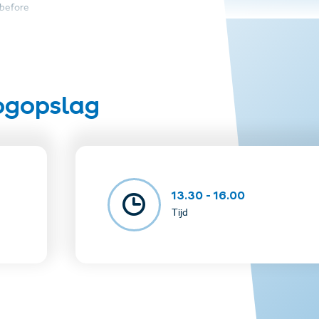
 before
 longer wear diapers
li Club at the cable car valley station below the PlayIN.
oogopslag
uper. Summer. Card.
dy shoes, rain jacket, lift ticket, and backpack, long trousers
13.30 - 16.00
Tijd