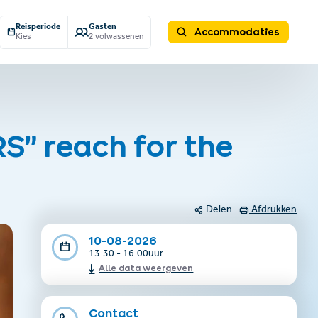
Reisperiode
Gasten
Accommodaties
Kies
2 volwassenen
S” reach for the
Delen
Afdrukken
10-08-2026
13.30 - 16.00uur
Alle data weergeven
Contact