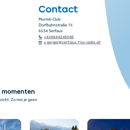
Contact
Murmli-Club
Dorfbahnstraße 75
6534 Serfaus
+436644245085
c.geiger@serfaus-fiss-ladis.at
e momenten
icht. Zo mis je geen