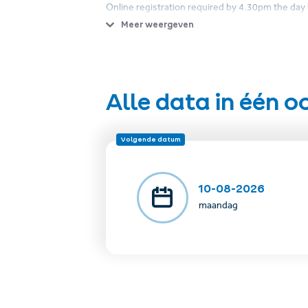
Online registration required by 4.30pm the day
Meer weergeven
For whom: Kids (3 - 5 years) Juniors (6 - 8 years)
Important: we can only care for children who no
Meeting point & pickup: for all activities at Murm
Alle data in één 
Participation: only with an SFL guest card or S
Volgende datum
Costs: free of Charge
To take with you: Food and plenty of drinks, stur
10-08-2026
maandag