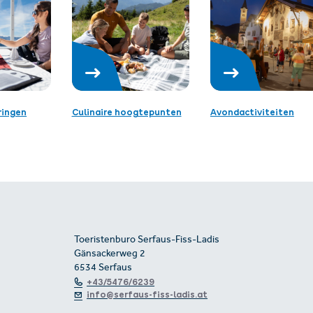
ringen
Culinaire hoogtepunten
Avondactiviteiten
Toeristenburo Serfaus-Fiss-Ladis
Gänsackerweg 2
6534 Serfaus
+43/5476/6239
info@serfaus-fiss-ladis.at