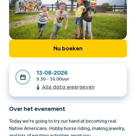
Nu boeken
Accommodatie
Ticket- &
vinden
cadeaushop
13-08-2026
9.30 - 16.00uur
Alle data weergeven
+43/5476/6239
Nederlands
info@serfaus-fiss-ladis.at
Over het evenement
Today we're going to try our hand at becoming real
Native Americans. Hobby horse riding, making jewelry,