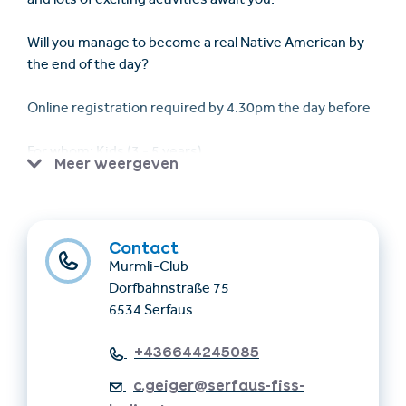
and lots of exciting activities await you.
Will you manage to become a real Native American by
the end of the day?
Online registration required by 4.30pm the day before
For whom: Kids (3 - 5 years)
Meer weergeven
Important: we can only care for children who no longer
wear diapers
Contact
Meeting point & pickup: for all activities at Murmli Club
Murmli-Club
at the cable car valley station below the PlayIN.
Dorfbahnstraße 75
6534 Serfaus
Participation: only with an SFL guest card or Super.
Summer. Card.
+436644245085
c.geiger@serfaus-fiss-
Costs: free of Charge