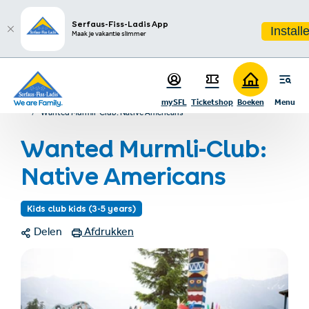
sr.table-of-contents
Infos & Highlights
Ga naar hoofdinhoud
Ga naar inhoudsopgave
Ga naar hoofdnavigatie
Serfaus-Fiss-Ladis App
Install
Maak je vakantie slimmer
Startpagina
Events & belevenissen
mySFL
Ticketshop
Boeken
Menu
Evenementen- & Belevingsprogramma
Wanted Murmli-Club: Native Americans
Wanted Murmli-Club:
Native Americans
Kids club kids (3-5 years)
Delen
Afdrukken