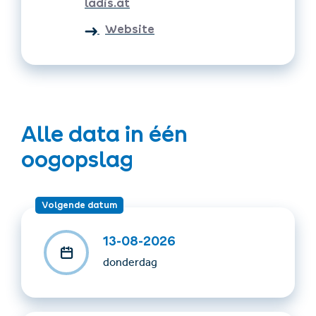
ladis.at
To take with you: Food and plenty of drinks, sturdy
Website
shoes, rain jacket, lift ticket, and backpack
Alle data in één
oogopslag
Volgende datum
13-08-2026
donderdag