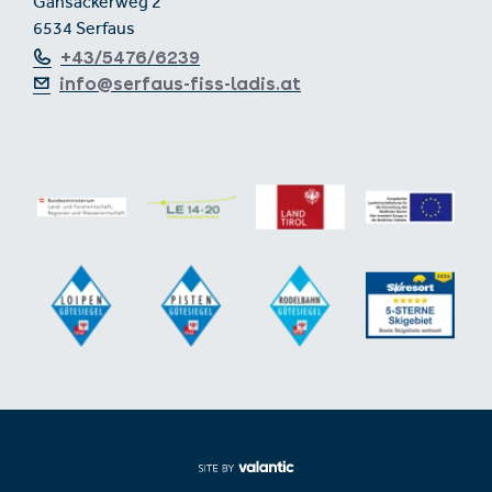
Gänsackerweg 2
6534 Serfaus
+43/5476/6239
info@serfaus-fiss-ladis.at
Voettekst uit-/inklappen