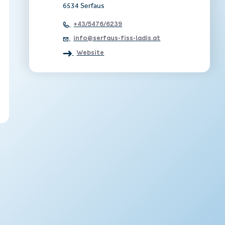
6534 Serfaus
+43/5476/6239
info@serfaus-fiss-ladis.at
Website