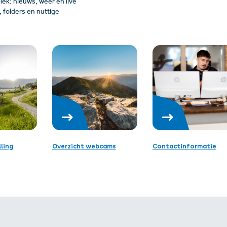
plek: nieuws, weer en live
folders en nuttige
ling
Overzicht webcams
Contactinformatie