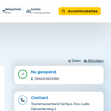
Reisperiode
Gasten
Accommodaties
Kies
2 volwassenen
Delen
Afdrukken
Nu geopend
Openingstijden
Contact
Tourismusverband Serfaus-Fiss-Ladis
Gänsackerweg 2