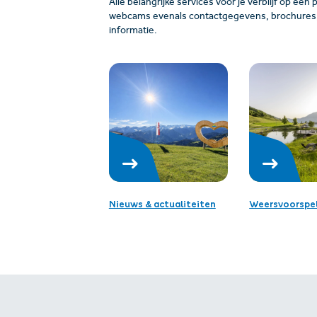
Alle belangrijke services voor je verblijf op één 
webcams evenals contactgegevens, brochures, 
informatie.
Nieuws & actualiteiten
Weersvoorspel