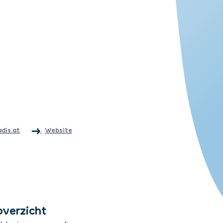
adis.at
Website
overzicht