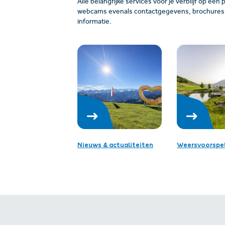
Alle belangrijke services voor je verblijf op één 
webcams evenals contactgegevens, brochures, 
informatie.
Nieuws & actualiteiten
Weersvoorspel