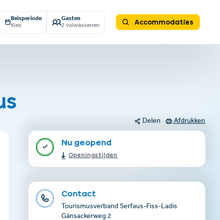
Reisperiode
Gasten
Accommodaties
Kies
2 volwassenen
us
Delen
Afdrukken
Nu geopend
Openingstijden
Contact
Tourismusverband Serfaus-Fiss-Ladis
Gänsackerweg 2