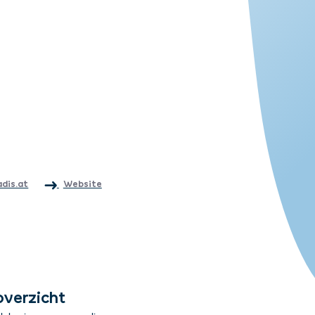
adis.at
Website
overzicht