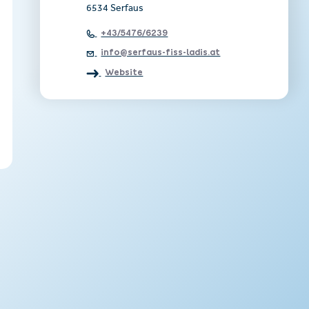
6534 Serfaus
+43/5476/6239
info@serfaus-fiss-ladis.at
Website