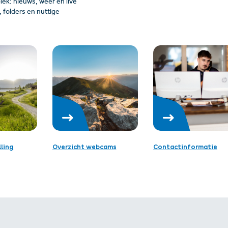
plek: nieuws, weer en live
folders en nuttige
ling
Overzicht webcams
Contactinformatie