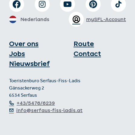
Nederlands
mySFL-Account
Over ons
Route
Jobs
Contact
Nieuwsbrief
Toeristenburo Serfaus-Fiss-Ladis
Gänsackerweg 2
6534 Serfaus
+43/5476/6239
info@serfaus-fiss-ladis.at