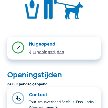
Nu geopend
Openingstijden
Accommodatie
Ticket- &
vinden
cadeaushop
Openingstijden
+43/5476/6239
Nederlands
info@serfaus-fiss-ladis.at
24 uur per dag geopend
Contact
Tourismusverband Serfaus-Fiss-Ladis