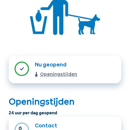
Accommodatie
Ticket- &
Nu geopend
vinden
cadeaushop
Openingstijden
+43/5476/6239
Nederlands
info@serfaus-fiss-ladis.at
Openingstijden
24 uur per dag geopend
Contact