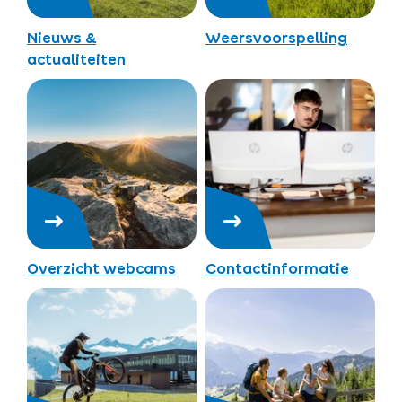
Nieuws &
Weersvoorspelling
actualiteiten
Overzicht webcams
Contactinformatie