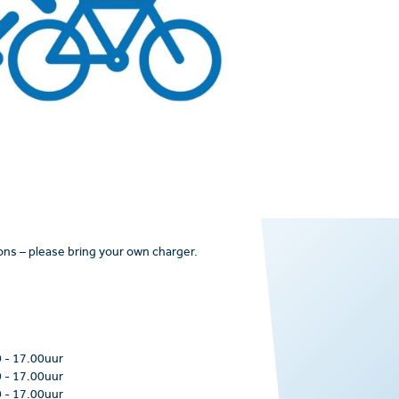
ions – please bring your own charger.
0
-
17.00uur
0
-
17.00uur
0
-
17.00uur