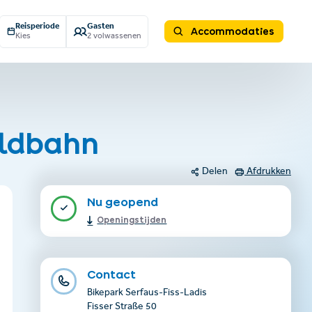
Reisperiode
Gasten
Accommodaties
Kies
2 volwassenen
aldbahn
Delen
Afdrukken
Nu geopend
Openingstijden
Contact
Bikepark Serfaus-Fiss-Ladis
Fisser Straße 50