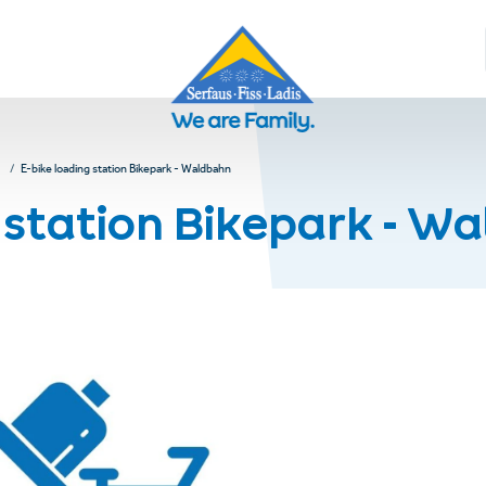
E-bike loading station Bikepark - Waldbahn
g station Bikepark - W