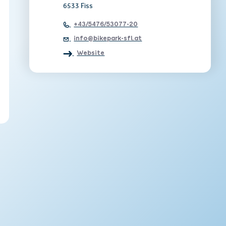
6533 Fiss
+43/5476/53077-20
info@bikepark-sfl.at
Website