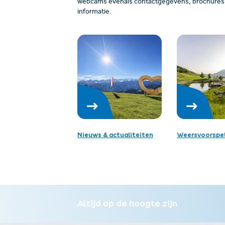
webcams evenals contactgegevens, brochures, 
informatie.
Nieuws & actualiteiten
Weersvoorspel
Altijd op de hoogte zijn