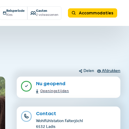
Reisperiode
Gasten
Accommodaties
Kies
2 volwassenen
Delen
Afdrukken
Nu geopend
Openingstijden
Contact
Wohlfühlstation Falterjöchl
6532 Ladis