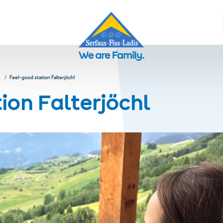
Feel-good station Falterjöchl
ion Falterjöchl