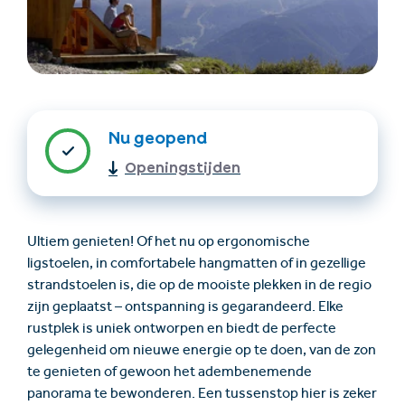
Nu geopend
Openingstijden
Accommodatie
Ticket- &
vinden
cadeaushop
Ultiem genieten! Of het nu op ergonomische
ligstoelen, in comfortabele hangmatten of in gezellige
+43/5476/6239
Nederlands
strandstoelen is, die op de mooiste plekken in de regio
info@serfaus-fiss-ladis.at
zijn geplaatst – ontspanning is gegarandeerd. Elke
rustplek is uniek ontworpen en biedt de perfecte
gelegenheid om nieuwe energie op te doen, van de zon
te genieten of gewoon het adembenemende
panorama te bewonderen. Een tussenstop hier is zeker