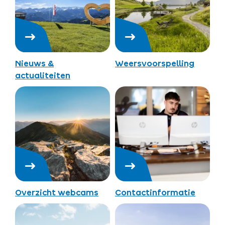
Nieuws &
Weersvoorspelling
actualiteiten
Overzicht webcams
Contactinformatie