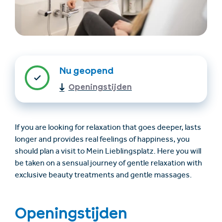
Nu geopend
Openingstijden
Accommodatie
Ticket- &
vinden
cadeaushop
If you are looking for relaxation that goes deeper, lasts
longer and provides real feelings of happiness, you
should plan a visit to Mein Lieblingsplatz. Here you will
+43/5476/6239
Nederlands
be taken on a sensual journey of gentle relaxation with
info@serfaus-fiss-ladis.at
exclusive beauty treatments and gentle massages.
Openingstijden