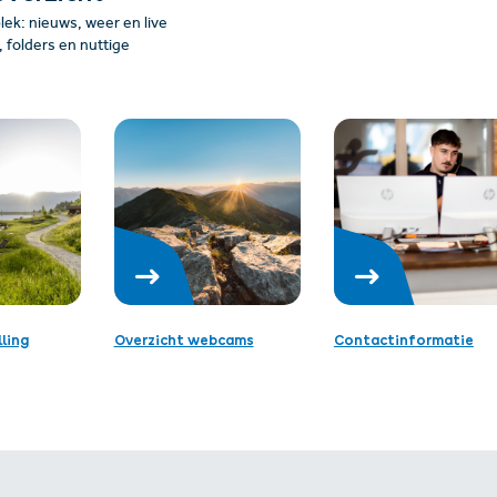
plek: nieuws, weer en live
folders en nuttige
ling
Overzicht webcams
Contactinformatie