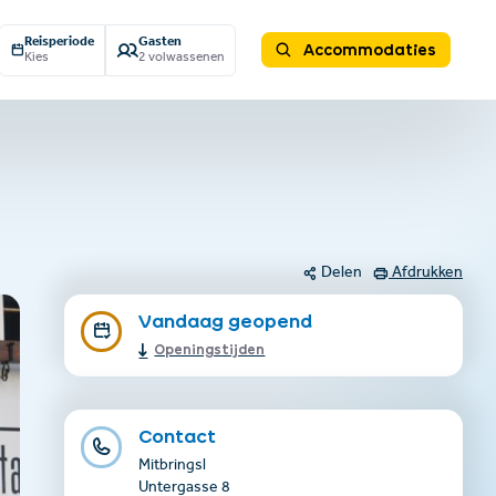
Reisperiode
Gasten
Accommodaties
Kies
2 volwassenen
Delen
Afdrukken
Vandaag geopend
Openingstijden
Contact
Mitbringsl
Untergasse 8