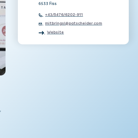
6533 Fiss
+43/5476/6202-911
mitbringsl@patscheider.com
Website
r