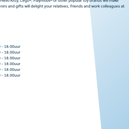
 Hello Kitty, Lego®, Playmobil® or other popular toy brands will make
irs and gifts will delight your relatives, friends and work colleagues at
0
-
18.00uur
0
-
18.00uur
0
-
18.00uur
0
-
18.00uur
0
-
18.00uur
0
-
18.00uur