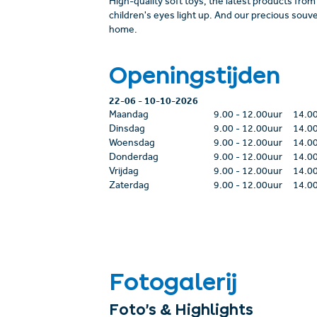
High-quality soft toys, the latest products from
children's eyes light up. And our precious souven
home.
Openingstijden
22-06
-
10-10-2026
Maandag
9.00
-
12.00uur
14.0
Dinsdag
9.00
-
12.00uur
14.0
Woensdag
9.00
-
12.00uur
14.0
Donderdag
9.00
-
12.00uur
14.0
Vrijdag
9.00
-
12.00uur
14.0
Zaterdag
9.00
-
12.00uur
14.0
Fotogalerij
Foto’s & Highlights