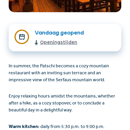
Vandaag geopend
Openingstijden
Accommodatie
Ticket- &
In summer, the Patschi becomes a cozy mountain
vinden
cadeaushop
restaurant with an inviting sun terrace and an
impressive view of the Serfaus mountain world.
+43/5476/6239
Nederlands
Enjoy relaxing hours amidst the mountains, whether
info@serfaus-fiss-ladis.at
after a hike, as a cozy stopover, or to conclude a
beautiful day in a delightful way.
Warm kitchen:
daily from 5:30 p.m. to 9:00 p.m.