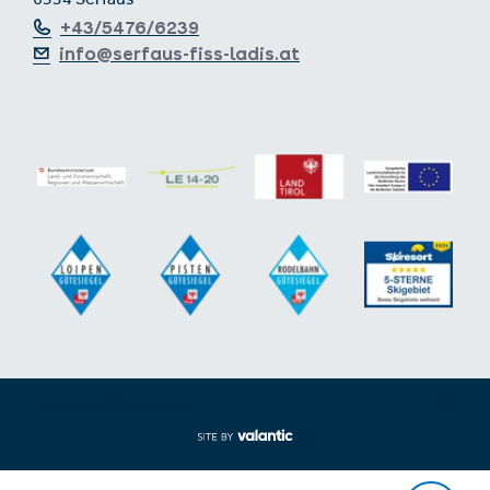
6534 Serfaus
+43/5476/6239
info@serfaus-fiss-ladis.at
Voettekst uit-/inklappen