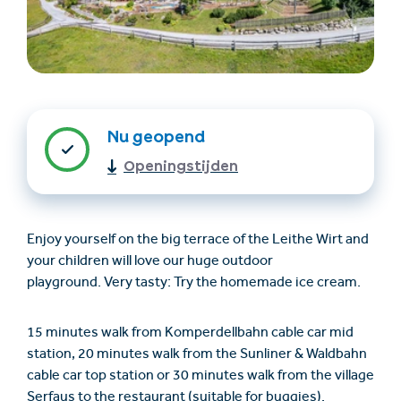
Nu geopend
Openingstijden
Accommodatie
Ticket- &
vinden
cadeaushop
Enjoy yourself on the big terrace of the Leithe Wirt and
your children will love our huge outdoor
+43/5476/6239
Nederlands
playground. Very tasty: Try the homemade ice cream.
info@serfaus-fiss-ladis.at
15 minutes walk from Komperdellbahn cable car mid
station, 20 minutes walk from the Sunliner & Waldbahn
cable car top station or 30 minutes walk from the village
Serfaus to the restaurant (suitable for buggies).