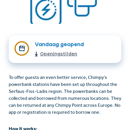
Vandaag geopend
Openingstijden
Accommodatie
Ticket- &
vinden
cadeaushop
To offer guests an even better service, Chimpy’s
powerbank stations have been set up throughout the
+43/5476/6239
Nederlands
Serfaus-Fiss-Ladis region. The powerbanks can be
info@serfaus-fiss-ladis.at
collected and borrowed from numerous locations. They
can be returned at any Chimpy Point across Europe. No
app or registration is required to borrow one.
How it works: