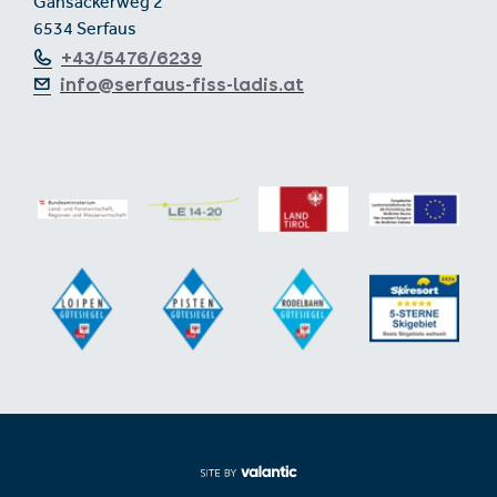
Gänsackerweg 2
6534 Serfaus
+43/5476/6239
info@serfaus-fiss-ladis.at
Voettekst uit-/inklappen