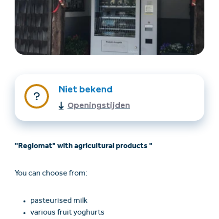
Niet bekend
Openingstijden
Accommodatie
Ticket- &
vinden
cadeaushop
"Regiomat" with agricultural products "
+43/5476/6239
Nederlands
info@serfaus-fiss-ladis.at
You can choose from:
pasteurised milk
various fruit yoghurts