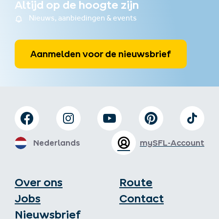
Altijd op de hoogte zijn
Nieuws, aanbiedingen & events
Aanmelden voor de nieuwsbrief
Nederlands
mySFL-Account
Over ons
Route
Jobs
Contact
Nieuwsbrief