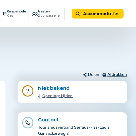
Reisperiode
Gasten
Accommodaties
Kies
2 volwassenen
Delen
Afdrukken
Niet bekend
Openingstijden
Contact
Tourismusverband Serfaus-Fiss-Ladis
Gänsackerweg 2