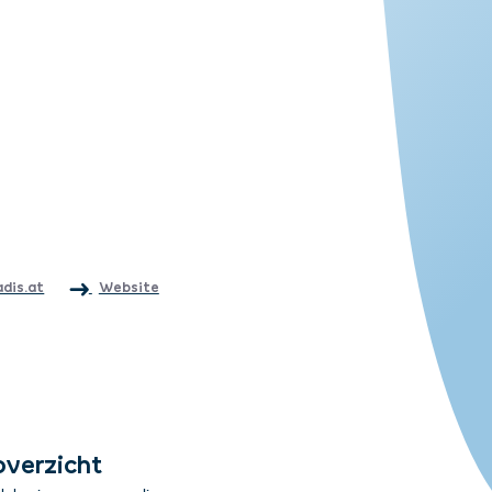
adis.at
Website
overzicht