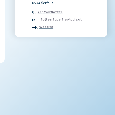
6534 Serfaus
+43/5476/6239
info@serfaus-fiss-ladis.at
Website