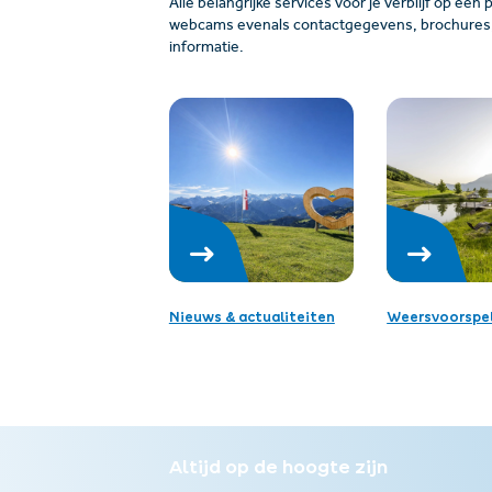
Alle belangrijke services voor je verblijf op één 
webcams evenals contactgegevens, brochures, 
informatie.
Nieuws & actualiteiten
Weersvoorspel
Altijd op de hoogte zijn