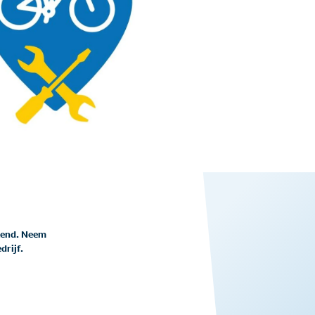
kend. Neem
drijf.