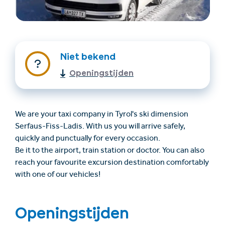
Niet bekend
Openingstijden
Accommodatie
Ticket- &
We are your taxi company in Tyrol's ski dimension
vinden
cadeaushop
Serfaus-Fiss-Ladis. With us you will arrive safely,
quickly and punctually for every occasion.
Be it to the airport, train station or doctor. You can also
+43/5476/6239
Nederlands
reach your favourite excursion destination comfortably
info@serfaus-fiss-ladis.at
with one of our vehicles!
Openingstijden