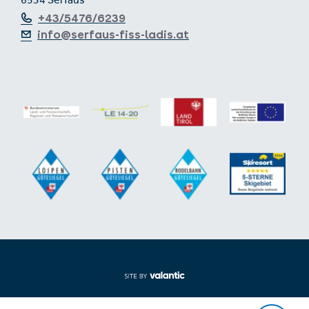
6534 Serfaus
+43/5476/6239
info@serfaus-fiss-ladis.at
Voettekst uit-/inklappen