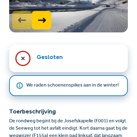
Gesloten
Accommodatie
Ticket- &
vinden
cadeaushop
We raden schoenenspikes aan in de winter!
+43/5476/6239
Nederlands
info@serfaus-fiss-ladis.at
Toerbeschrijving
De rondweg begint bij de Josefskapelle (F001) en volgt
de Seeweg tot het asfalt eindigt. Kort daarna gaat bij de
wegwijzer (F155a) een klein pad linksaf, dat langzaam