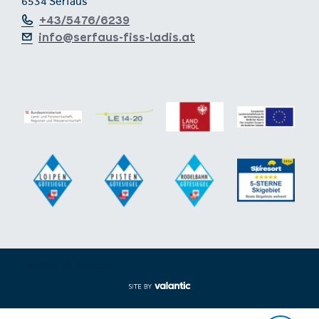
6534 Serfaus
+43/5476/6239
info@serfaus-fiss-ladis.at
Voettekst uit-/inklappen