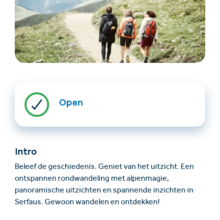
Open
Accommodatie
Ticket- &
vinden
cadeaushop
Intro
+43/5476/6239
Nederlands
info@serfaus-fiss-ladis.at
Beleef de geschiedenis. Geniet van het uitzicht. Een
ontspannen rondwandeling met alpenmagie,
panoramische uitzichten en spannende inzichten in
Serfaus. Gewoon wandelen en ontdekken!