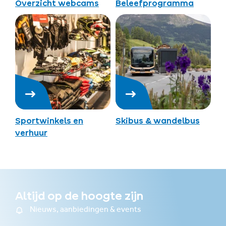
Overzicht webcams
Beleefprogramma
Sportwinkels en
Skibus & wandelbus
verhuur
Altijd op de hoogte zijn
Nieuws, aanbiedingen & events