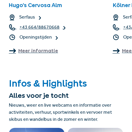
Hugo's Cervosa Alm
Kölner
Serfaus
Serf
+43 664/88670668
+43
Openingstijden
Ope
Meer informatie
Mee
Infos & Highlights
Alles voor je tocht
Nieuws, weer en live webcams en informatie over
activiteiten, verhuur, sportwinkels en vervoer met
skibus en wandelbus in de zomer en winter.