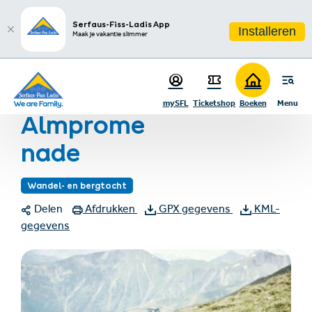
sr.table-of-contents
Aanbevelingen & Bezienswaardigheden
Infos & Highlights
Ga naar hoofdinhoud
Ga naar inhoudsopgave
Ga naar hoofdnavigatie
Serfaus-Fiss-Ladis App
Installeren
Maak je vakantie slimmer
Startpagina
Zomervakantie
Almpromenade
mySFL
Ticketshop
Boeken
Menu
Almprome
nade
Wandel- en bergtocht
Delen
Afdrukken
GPX gegevens
KML-
gegevens