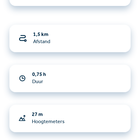
1,5 km
Afstand
0,75 h
Duur
27 m
Hoogtemeters