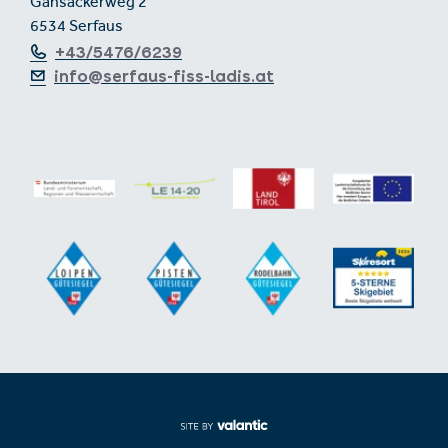
Gänsackerweg 2
6534 Serfaus
+43/5476/6239
info@serfaus-fiss-ladis.at
Voettekst uit-/inklappen