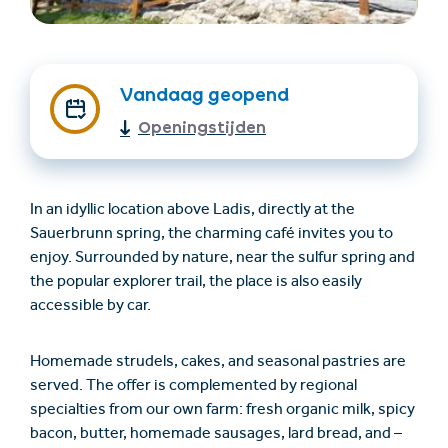
Vandaag geopend
Openingstijden
In an idyllic location above Ladis, directly at the
Accommodatie
Ticket- &
Sauerbrunn spring, the charming café invites you to
vinden
cadeaushop
enjoy. Surrounded by nature, near the sulfur spring and
the popular explorer trail, the place is also easily
accessible by car.
+43/5476/6239
Nederlands
info@serfaus-fiss-ladis.at
Homemade strudels, cakes, and seasonal pastries are
served. The offer is complemented by regional
specialties from our own farm: fresh organic milk, spicy
bacon, butter, homemade sausages, lard bread, and –