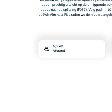
Het nieuw aangelegde themapad begint onder h
met een prachtig uitzicht op de omliggende berg
het bos naar de splitsing (F057). Volg pad nr. 1
de Kuh Alm naar Fiss raden we de nieuw aangeleg
6,3 km
Afstand