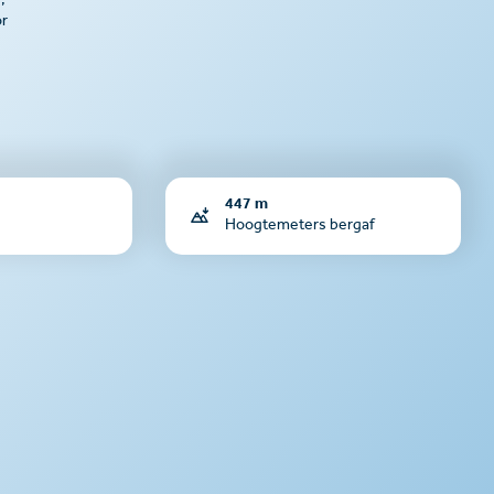
,
or
447 m
Hoogtemeters bergaf