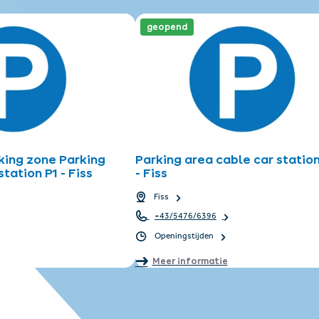
geopend
king zone Parking
Parking area cable car statio
tation P1 - Fiss
- Fiss
Fiss
+43/5476/6396
Openingstijden
Meer informatie