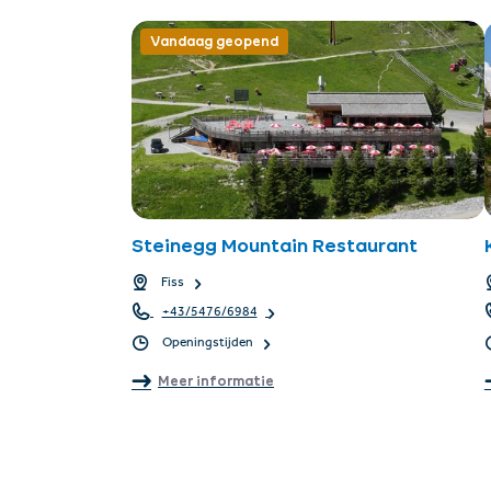
Vandaag geopend
Steinegg Mountain Restaurant
Fiss
+43/5476/6984
Openingstijden
Meer informatie