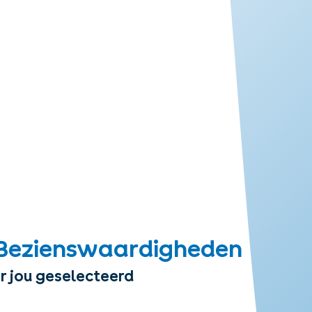
Bezienswaardigheden
r jou geselecteerd