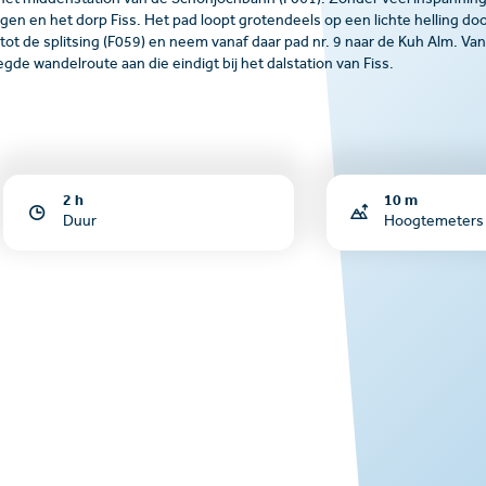
et middenstation van de Schönjochbahn (F061). Zonder veel inspanning
en en het dorp Fiss. Het pad loopt grotendeels op een lichte helling do
0 tot de splitsing (F059) en neem vanaf daar pad nr. 9 naar de Kuh Alm. Van
de wandelroute aan die eindigt bij het dalstation van Fiss.
2 h
10 m
Duur
Hoogtemeters