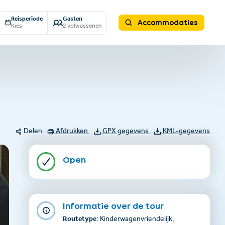
Reisperiode
Gasten
Accommodaties
Kies
2 volwassenen
Delen
Afdrukken
GPX gegevens
KML-gegevens
Open
Informatie over de tour
Routetype
: Kinderwagenvriendelijk,