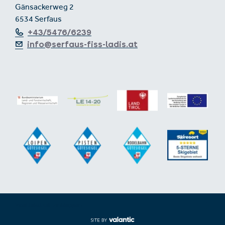
Gänsackerweg 2
6534 Serfaus
+43/5476/6239
info@serfaus-fiss-ladis.at
Voettekst uit-/inklappen