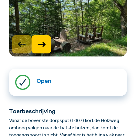
Accommodatie
Ticket- &
vinden
cadeaushop
Open
+43/5476/6239
Nederlands
info@serfaus-fiss-ladis.at
Toerbeschrijving
Vanaf de bovenste dorpsput (L007) kort de Holzweg
omhoog volgen naar de laatste huizen, dan komt de
toegangspoort in zicht. Vanaf hier is het bijna vlak naar