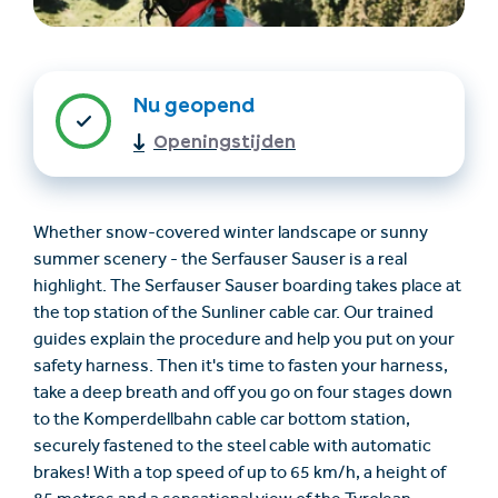
Nu geopend
Openingstijden
Whether snow-covered winter landscape or sunny
Accommodatie
Ticket- &
summer scenery - the Serfauser Sauser is a real
vinden
cadeaushop
highlight. The Serfauser Sauser boarding takes place at
the top station of the Sunliner cable car. Our trained
guides explain the procedure and help you put on your
+43/5476/6239
Nederlands
safety harness. Then it's time to fasten your harness,
info@serfaus-fiss-ladis.at
take a deep breath and off you go on four stages down
to the Komperdellbahn cable car bottom station,
securely fastened to the steel cable with automatic
brakes! With a top speed of up to 65 km/h, a height of