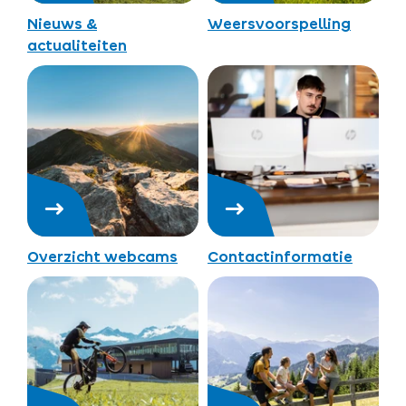
Nieuws &
Weersvoorspelling
actualiteiten
Overzicht webcams
Contactinformatie