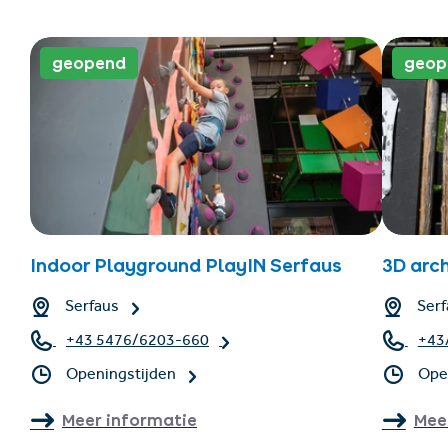
geopend
geop
Indoor Playground PlayIN Serfaus
3D arc
Serfaus
Serf
+43 5476/6203-660
+43
Openingstijden
Ope
Meer informatie
Mee