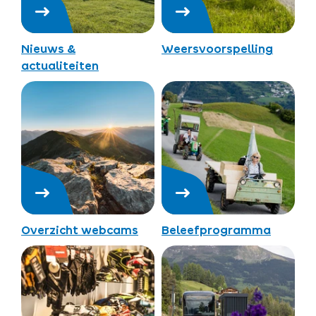
Nieuws &
Weersvoorspelling
actualiteiten
Overzicht webcams
Beleefprogramma