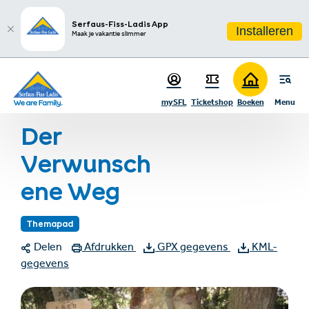
sr.table-of-contents
Aanbevelingen & Bezienswaardigheden
Infos & Highlights
Ga naar hoofdinhoud
Ga naar inhoudsopgave
Ga naar hoofdnavigatie
Serfaus-Fiss-Ladis App
Installeren
Maak je vakantie slimmer
Startpagina
Zomervakantie
Zomeractiviteiten
Wandelen
mySFL
Ticketshop
Boeken
Menu
Der Verwunschene Weg
Der
Verwunsch
ene Weg
Themapad
Delen
Afdrukken
GPX gegevens
KML-
gegevens