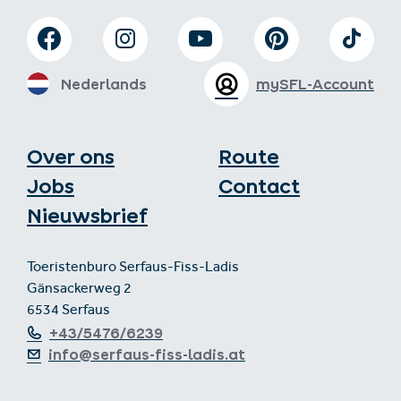
Nederlands
mySFL-Account
Over ons
Route
Jobs
Contact
Nieuwsbrief
Toeristenburo Serfaus-Fiss-Ladis
Gänsackerweg 2
6534 Serfaus
+43/5476/6239
info@serfaus-fiss-ladis.at