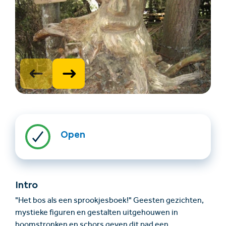
Accommodatie
Ticket- &
vinden
cadeaushop
Open
+43/5476/6239
Nederlands
info@serfaus-fiss-ladis.at
Intro
"Het bos als een sprookjesboek!" Geesten gezichten,
mystieke figuren en gestalten uitgehouwen in
boomstronken en schors geven dit pad een