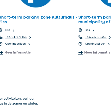
Short-term parking zone Kulturhaus -
Short-term par
Fiss
municipality off
Fiss
Fiss
+43/5476/6163
+43/5476/6352
Openingstijden
Openingstijden
Meer informatie
Meer informatie
 activiteiten, verhuur,
us in de zomer en winter.