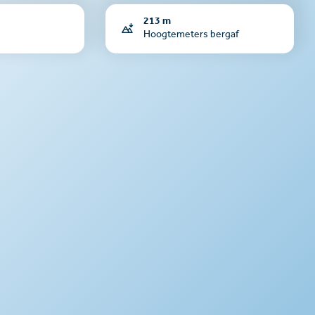
213 m
Hoogtemeters bergaf