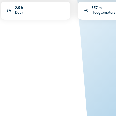
2,5 h
337 m
Duur
Hoogtemeters