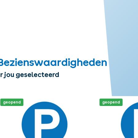
Bezienswaardigheden
r jou geselecteerd
geopend
geopend