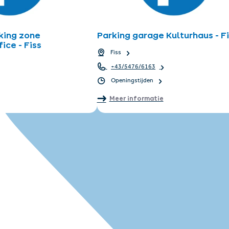
king zone
Parking garage Kulturhaus - F
ice - Fiss
Fiss
+43/5476/6163
Openingstijden
Meer informatie