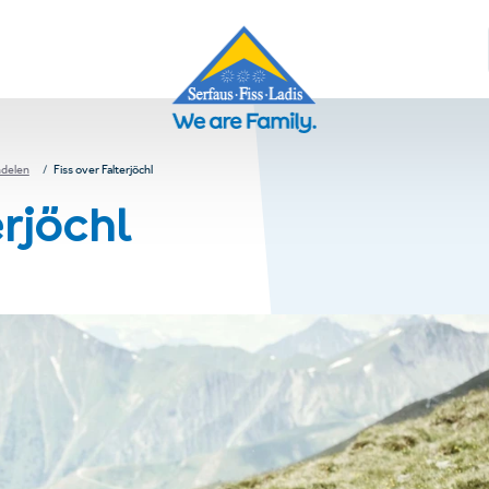
delen
Fiss over Falterjöchl
erjöchl