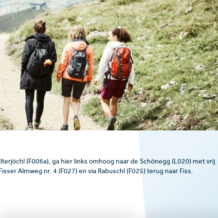
Falterjöchl (F006a), ga hier links omhoog naar de Schönegg (L020) met vrij
 Fisser Almweg nr. 4 (F027) en via Rabuschl (F025) terug naar Fiss.