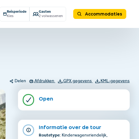
Reisperiode
Gasten
Accommodaties
Kies
2 volwassenen
Delen
Afdrukken
GPX gegevens
KML-gegevens
Open
Informatie over de tour
Routetype
: Kinderwagenvriendelijk,