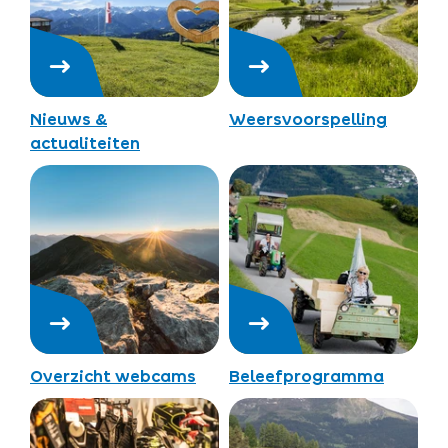
Nieuws &
Weersvoorspelling
actualiteiten
Overzicht webcams
Beleefprogramma