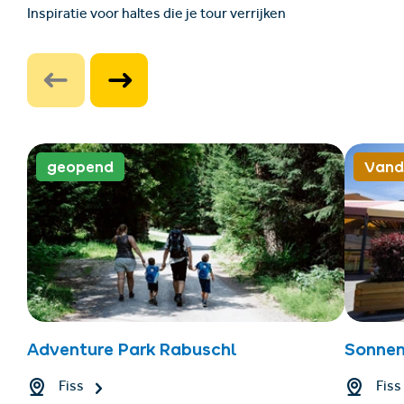
Inspiratie voor haltes die je tour verrijken
geopend
Vand
Adventure Park Rabuschl
Sonnen
Fiss
Fiss