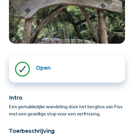
Accommodatie
Ticket- &
Open
vinden
cadeaushop
+43/5476/6239
Nederlands
Intro
info@serfaus-fiss-ladis.at
Een gemakkelijke wandeling door het bergbos van Fiss
met een gezellige stop voor een verfrissing.
Toerbeschrijving