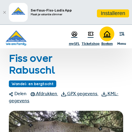
sr.table-of-contents
Aanbevelingen & Bezienswaardigheden
Infos & Highlights
Ga naar hoofdinhoud
Ga naar inhoudsopgave
Ga naar hoofdnavigatie
Serfaus-Fiss-Ladis App
Installeren
Maak je vakantie slimmer
Startpagina
Zomervakantie
Zomeractiviteiten
Wandelen
mySFL
Ticketshop
Boeken
Menu
Fiss over Rabuschl
Fiss over
Rabuschl
Wandel- en bergtocht
Delen
Afdrukken
GPX gegevens
KML-
gegevens