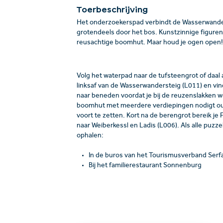
Toerbeschrijving
Het onderzoekerspad verbindt de Wasserwanders
grotendeels door het bos. Kunstzinnige figuren 
reusachtige boomhut. Maar houd je ogen open!
Volg het waterpad naar de tufsteengrot of daal a
linksaf van de Wasserwandersteig (L011) en vind
naar beneden voordat je bij de reuzenslakken w
boomhut met meerdere verdiepingen nodigt oud
voort te zetten. Kort na de berengrot bereik j
naar Weiberkessl en Ladis (L006). Als alle puzze
ophalen:
In de buros van het Tourismusverband Serf
Bij het familierestaurant Sonnenburg