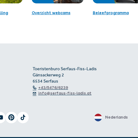
ling
Overzicht webcams
Beleefprogramma
Toeristenburo Serfaus-Fiss-Ladis
Gänsackerweg 2
6534 Serfaus
+43/5476/6239
info@serfaus-fiss-ladis.at
Nederlands