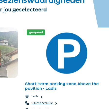
r jou geselecteerd
geopend
Short-term parking zone Above the
pavilion - Ladis
Ladis
+43/5472/6612