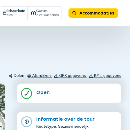
Reisperiode
Gasten
Accommodaties
Kies
2 volwassenen
Delen
Afdrukken
GPX gegevens
KML-gegevens
Open
Informatie over de tour
Routetype
: Gezinsvriendelijk