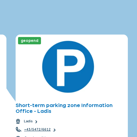
geopend
Short-term parking zone Information
Office - Ladis
Ladis
+43/5472/6612