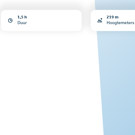
1,5 h
219 m
Duur
Hoogtemeters