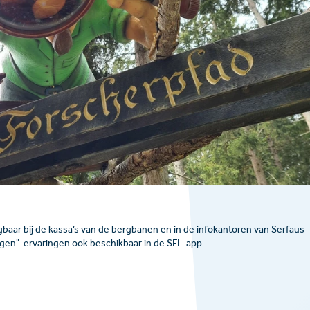
jgbaar bij de kassa’s van de bergbanen en in de infokantoren van Serfaus-
ergen"-ervaringen ook beschikbaar in de SFL-app.