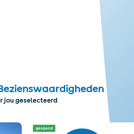
Bezienswaardigheden
r jou geselecteerd
geopend