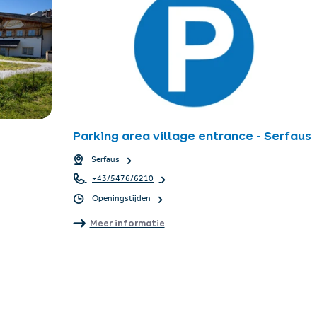
Parking area village entrance - Serfaus
Serfaus
+43/5476/6210
Openingstijden
Meer informatie