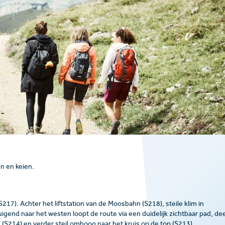
n en keien.
217). Achter het liftstation van de Moosbahn (S218), steile klim in
igend naar het westen loopt de route via een duidelijk zichtbaar pad, de
e (S214) en verder steil omhoog naar het kruis op de top (S213).