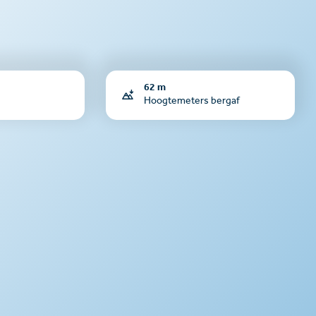
62 m
Hoogtemeters bergaf