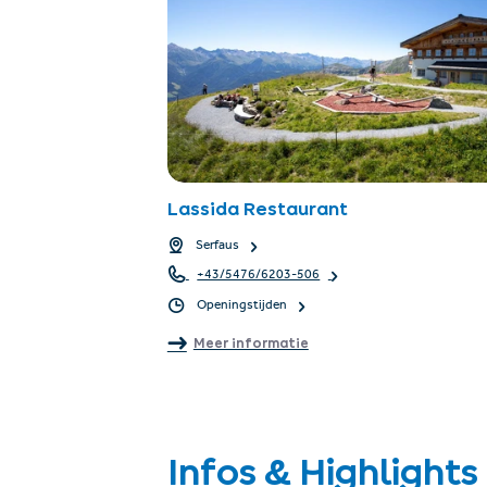
Lassida Restaurant
Serfaus
+43/5476/6203-506
Openingstijden
Meer informatie
Infos & Highlights