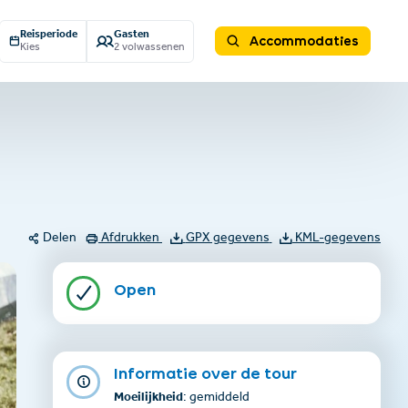
Reisperiode
Gasten
Accommodaties
Kies
2 volwassenen
Delen
Afdrukken
GPX gegevens
KML-gegevens
Open
Informatie over de tour
Moeilijkheid
: gemiddeld