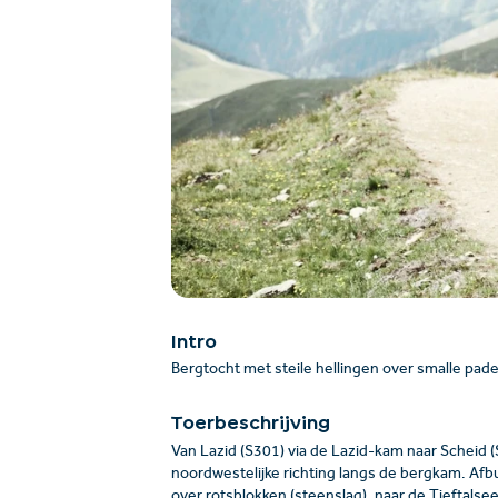
Intro
Bergtocht met steile hellingen over smalle pade
Toerbeschrijving
Van Lazid (S301) via de Lazid-kam naar Scheid (S
noordwestelijke richting langs de bergkam. Afbu
over rotsblokken (steenslag), naar de Tieftalse