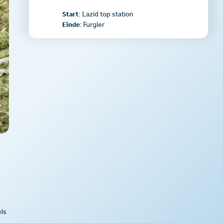
Start
: Lazid top station
Einde
: Furgler
els