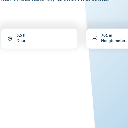
3,5 h
701 m
Duur
Hoogtemeters