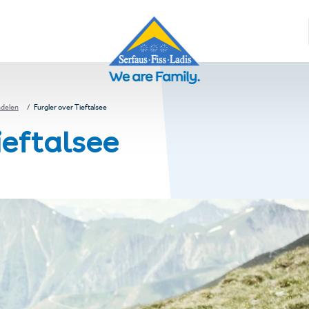
delen
Furgler over Tieftalsee
ieftalsee