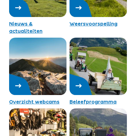
Nieuws &
Weersvoorspelling
actualiteiten
Overzicht webcams
Beleefprogramma