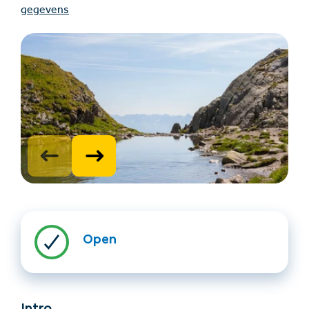
gegevens
Accommodatie
Ticket- &
vinden
cadeaushop
+43/5476/6239
Nederlands
info@serfaus-fiss-ladis.at
Open
Intro