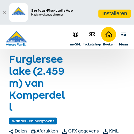
sr.table-of-contents
Aanbevelingen & Bezienswaardigheden
Infos & Highlights
Ga naar hoofdinhoud
Ga naar inhoudsopgave
Ga naar hoofdnavigatie
Serfaus-Fiss-Ladis App
Installeren
Maak je vakantie slimmer
Startpagina
Zomervakantie
Zomeractiviteiten
Wandelen
mySFL
Ticketshop
Boeken
Menu
Furglersee lake (2.459 m) van Komperdell
Furglersee
lake (2.459
m) van
Komperdel
l
Wandel- en bergtocht
Delen
Afdrukken
GPX gegevens
KML-