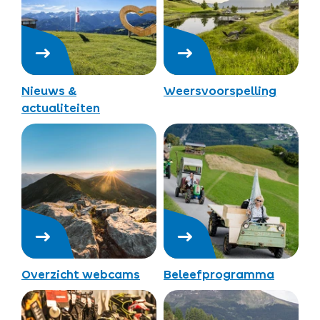
Nieuws &
Weersvoorspelling
actualiteiten
Overzicht webcams
Beleefprogramma