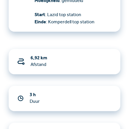
Moeilijkheid
: gemiddeld
Start
: Lazid top station
Einde
: Komperdell top station
6,92 km
Afstand
3 h
Duur