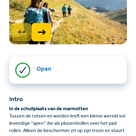
Accommodatie
Ticket- &
Open
vinden
cadeaushop
+43/5476/6239
Nederlands
Intro
info@serfaus-fiss-ladis.at
In de schuilplaats van de marmotten
Tussen de rotsen en weiden leeft een kleine wereld vol
levendige “apen” die als pluizenbollen over het pad
rollen. Alleen de beschermer zit op zijn troon en stuurt