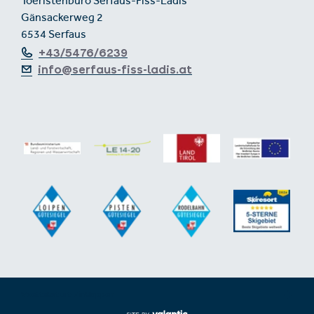
Toeristenburo Serfaus-Fiss-Ladis
Gänsackerweg 2
6534 Serfaus
+43/5476/6239
info@serfaus-fiss-ladis.at
Voettekst uit-/inklappen