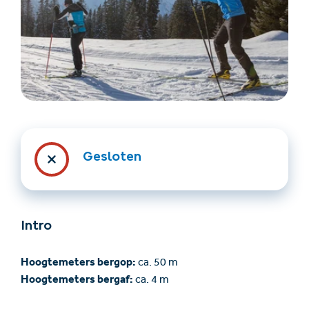
Accommodatie
Ticket- &
Gesloten
vinden
cadeaushop
+43/5476/6239
Nederlands
Intro
info@serfaus-fiss-ladis.at
Hoogtemeters bergop:
ca. 50 m
Hoogtemeters bergaf:
ca. 4 m