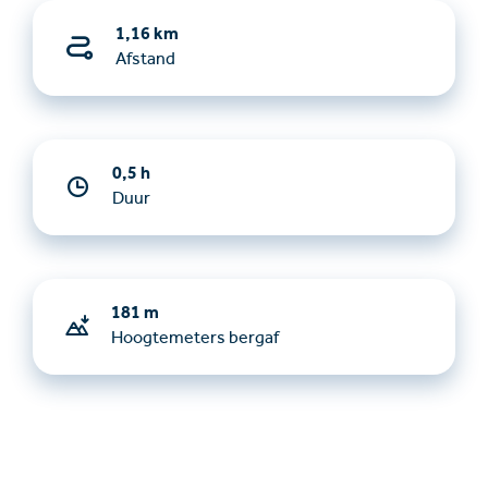
1,16 km
Afstand
0,5 h
Duur
181 m
Hoogtemeters bergaf