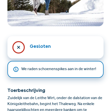
Gesloten
Accommodatie
Ticket- &
vinden
cadeaushop
We raden schoenenspikes aan in de winter!
+43/5476/6239
Nederlands
info@serfaus-fiss-ladis.at
Toerbeschrijving
Zuidelijk van de Leithe Wirt, onder de dalstation van de
Königsleithebahn, begint het Thaleweg. Na enkele
haarspeldbochten en meerdere banken om te