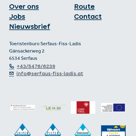
Over ons
Route
Jobs
Contact
Nieuwsbrief
Toeristenburo Serfaus-Fiss-Ladis
Gänsackerweg 2
6534 Serfaus
+43/5476/6239
info@serfaus-fiss-ladis.at