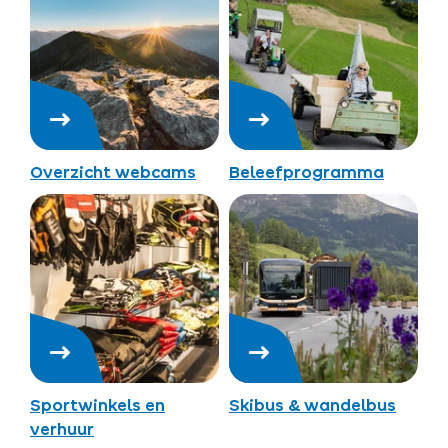
Overzicht webcams
Beleefprogramma
Sportwinkels en
Skibus & wandelbus
verhuur