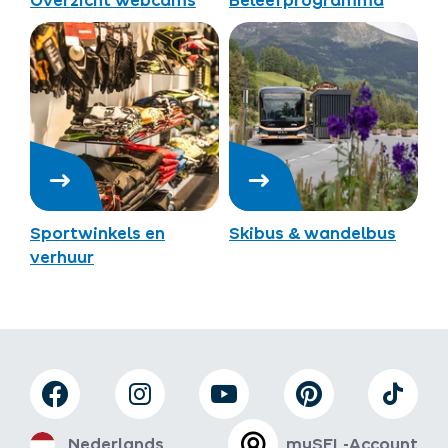
Overzicht webcams
Beleefprogramma
Sportwinkels en
Skibus & wandelbus
verhuur
Nederlands
mySFL-Account