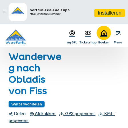
sr.table-of-contents
Infos & Highlights
Ga naar hoofdinhoud
Ga naar inhoudsopgave
Ga naar hoofdnavigatie
Serfaus-Fiss-Ladis App
Installeren
Maak je vakantie slimmer
Startpagina
Zomervakantie
Zomeractiviteiten
Wandelen
mySFL
Ticketshop
Boeken
Menu
Wanderweg nach Obladis von Fiss
Wanderwe
g nach
Obladis
von Fiss
Winterwandelen
Delen
Afdrukken
GPX gegevens
KML-
gegevens