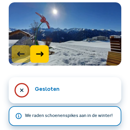
Accommodatie
Ticket- &
vinden
cadeaushop
Gesloten
+43/5476/6239
Nederlands
info@serfaus-fiss-ladis.at
We raden schoenenspikes aan in de winter!