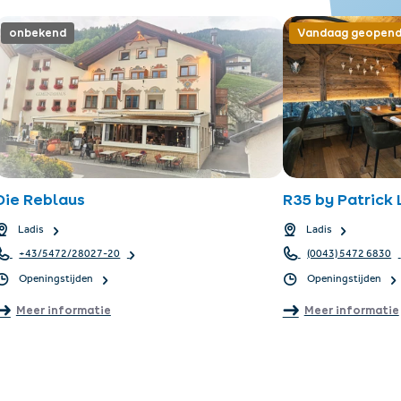
onbekend
Vandaag geopen
Die Reblaus
R35 by Patrick
Ladis
Ladis
+43/5472/28027-20
(0043) 5472 6830
Openingstijden
Openingstijden
Meer informatie
Meer informatie