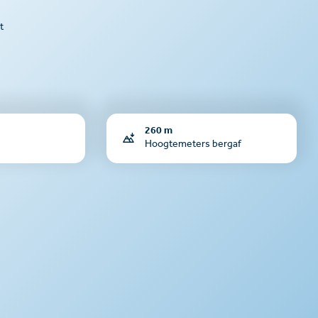
t
260 m
Hoogtemeters bergaf