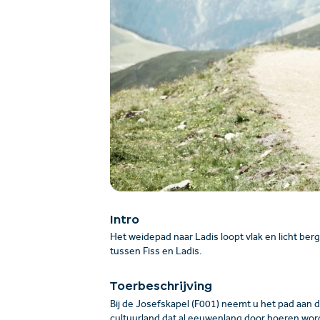
Intro
Het weidepad naar Ladis loopt vlak en licht be
tussen Fiss en Ladis.
Toerbeschrijving
Bij de Josefskapel (F001) neemt u het pad aan de
cultuurland dat al eeuwenlang door boeren word