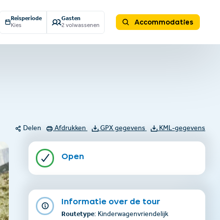
Reisperiode
Gasten
Accommodaties
Kies
2 volwassenen
Delen
Afdrukken
GPX gegevens
KML-gegevens
Open
Informatie over de tour
Routetype
: Kinderwagenvriendelijk