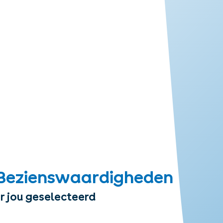
Bezienswaardigheden
r jou geselecteerd