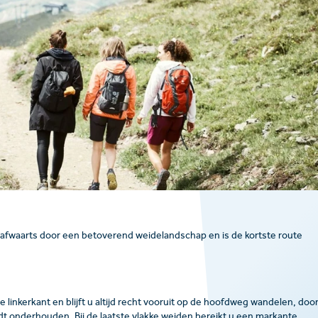
rgafwaarts door een betoverend weidelandschap en is de kortste route
 linkerkant en blijft u altijd recht vooruit op de hoofdweg wandelen, doo
t onderhouden. Bij de laatste vlakke weiden bereikt u een markante