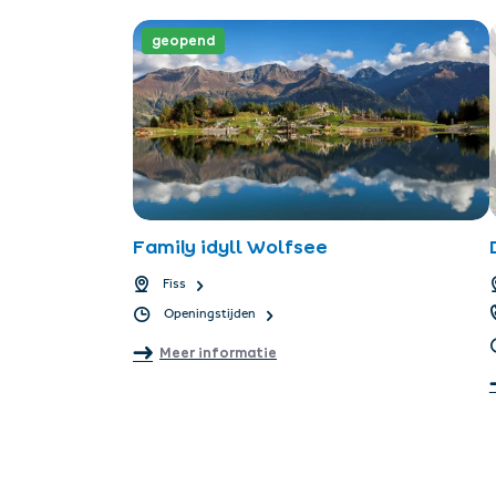
geopend
Family idyll Wolfsee
Fiss
Openingstijden
Meer informatie