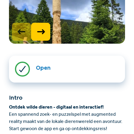
Accommodatie
Ticket- &
Open
vinden
cadeaushop
+43/5476/6239
Nederlands
Intro
info@serfaus-fiss-ladis.at
Ontdek wilde dieren - digitaal en interactief!
Een spannend zoek- en puzzelspel met augmented
reality maakt van de lokale dierenwereld een avontuur.
Start gewoon de app en ga op ontdekkingsreis!