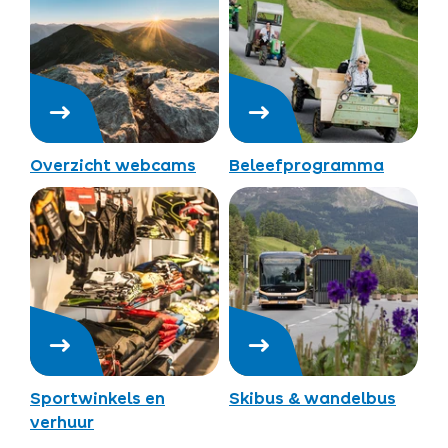
Overzicht webcams
Beleefprogramma
Sportwinkels en
Skibus & wandelbus
verhuur