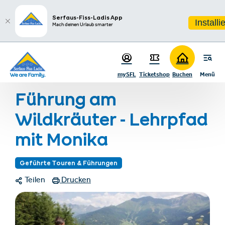
sr.table-of-contents
Infos & Highlights
Zum Hauptinhalt springen
Zum Inhaltsverzeichnis springen
Zur Hauptnavigation springen
Serfaus-Fiss-Ladis App
Installi
Mach deinen Urlaub smarter
Startseite
Events & Erlebnisse
Event- & Erlebnisprogramm
mySFL
Ticketshop
Buchen
Menü
Führung am Wildkräuter - Lehrpfad mit Monika
Führung am
Wildkräuter - Lehrpfad
mit Monika
Geführte Touren & Führungen
Teilen
Drucken