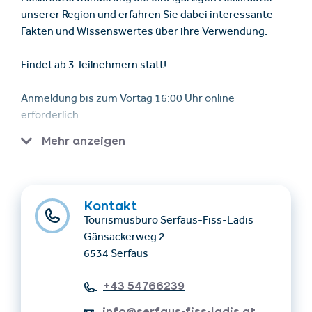
unserer Region und erfahren Sie dabei interessante
Fakten und Wissenswertes über ihre Verwendung.
Findet ab 3 Teilnehmern statt!
Anmeldung bis zum Vortag 16:00 Uhr online
erforderlich
Mehr anzeigen
Treffpunkt: 09:00 Uhr Infobüro Fiss, Untergasse 11
Voraussetzungen: Teilnahme nur mit SFL-Gästekarte
oder Super. Sommer. Card. möglich!
Kontakt
Tourismusbüro Serfaus-Fiss-Ladis
Kosten: Erwachsene € 5,00 | Kinder € 3,00 | Kinder bis
Gänsackerweg 2
15 Jahre frei
6534 Serfaus
Zahlung: Zahlung erfolgt direkt vor Ort in Bar
+43 54766239
info@serfaus-fiss-ladis.at