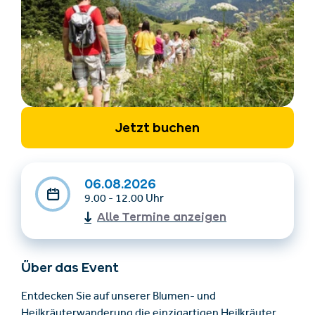
Jetzt buchen
Unterkünfte finden
Ticket- &
Gutscheinshop
06.08.2026
9.00 - 12.00 Uhr
Alle Termine anzeigen
+43/5476/6239
Deutsch
info@serfaus-fiss-ladis.at
Über das Event
Entdecken Sie auf unserer Blumen- und
Heilkräuterwanderung die einzigartigen Heilkräuter