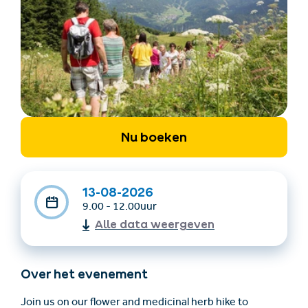
Accommodatie
Ticket- &
vinden
cadeaushop
Nu boeken
+43/5476/6239
Nederlands
info@serfaus-fiss-ladis.at
13-08-2026
9.00 - 12.00uur
Alle data weergeven
Over het evenement
Join us on our flower and medicinal herb hike to