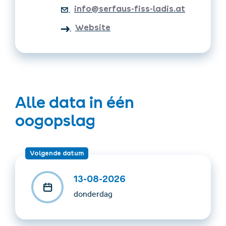
info@serfaus-fiss-ladis.at
Payment: please pay on site in cash
Website
To bring with you: Food, drinks, a rain jacket, and sturdy
shoes
Important: the program is subject to change
depending on weather conditions!
Alle data in één
oogopslag
Volgende datum
13-08-2026
donderdag