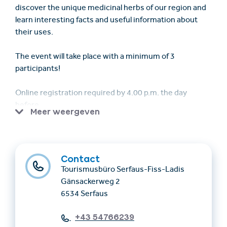
discover the unique medicinal herbs of our region and
learn interesting facts and useful information about
their uses.
The event will take place with a minimum of 3
participants!
Online registration required by 4.00 p.m. the day
before
Meer weergeven
Meeting point: 9.00 a.m. at the Fiss Information Office,
Untergasse 11
Contact
Requirements: Participation is only possible with an SFL
Tourismusbüro Serfaus-Fiss-Ladis
Guest Card or Super. Summer. Card.
Gänsackerweg 2
6534 Serfaus
Costs: Adults €5.00 | Children €3.00 | Children under 15
free
+43 54766239