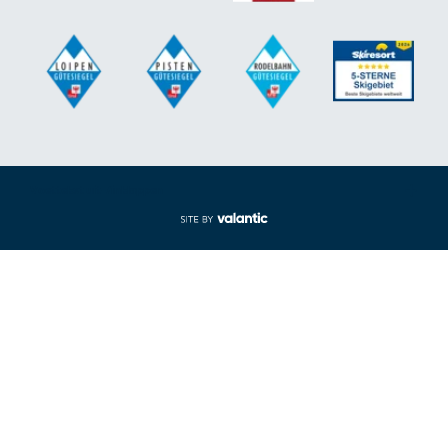
Voettekst uit-/inklappen