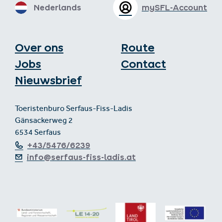
Nederlands
mySFL-Account
Over ons
Route
Jobs
Contact
Nieuwsbrief
Toeristenburo Serfaus-Fiss-Ladis
Gänsackerweg 2
6534 Serfaus
+43/5476/6239
info@serfaus-fiss-ladis.at