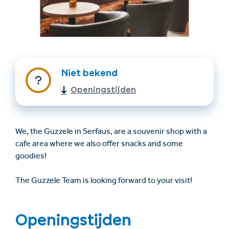
Niet bekend
Openingstijden
Accommodatie
Ticket- &
vinden
cadeaushop
We, the Guzzele in Serfaus, are a souvenir shop with a
cafe area where we also offer snacks and some
goodies!
+43/5476/6239
Nederlands
info@serfaus-fiss-ladis.at
The Guzzele Team is looking forward to your visit!
Openingstijden