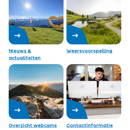
Nieuws &
Weersvoorspelling
actualiteiten
Overzicht webcams
Contactinformatie